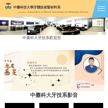
跳
中臺科技大學牙體技術暨材料系
到
Department of Dental Technology and Materials Science
主
要
內
容
中臺科大牙技系歡迎您
區
中臺科大牙技系影音